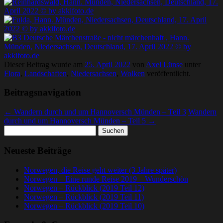
Dieser Beitrag wurde am
25. April 2022
von
Axel Lünse
unter
Flora
,
Landschaften
,
Niedersachsen
,
Wolken
veröffentlicht.
Beitragsnavigation
←
Wandern durch und um Hannoversch Münden – Teil 3
Wandern
durch und um Hannoversch Münden – Teil 5
→
Suchen
nach:
Neueste Beiträge
Norwegen, die Reise geht weiter (3 Jahre später)
Norwegen – Eine runde Reise 2019 – Wunderschön
Norwegen – Rückblick (2019 Teil 12)
Norwegen – Rückblick (2019 Teil 11)
Norwegen – Rückblick (2019 Teil 10)